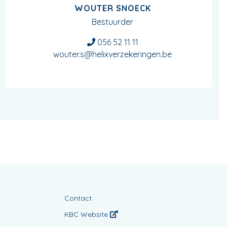
WOUTER SNOECK
Bestuurder
056 52 11 11
wouter.s@helixverzekeringen.be
Contact
KBC Website