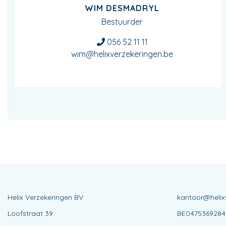
WIM DESMADRYL
Bestuurder
056 52 11 11
wim@helixverzekeringen.be
Helix Verzekeringen BV
kantoor@helix
Loofstraat 39
BE0475369284