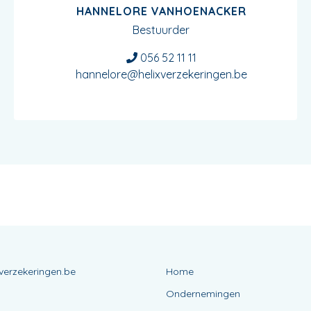
HANNELORE VANHOENACKER
Bestuurder
056 52 11 11
hannelore@helixverzekeringen.be
verzekeringen.be
Home
Ondernemingen