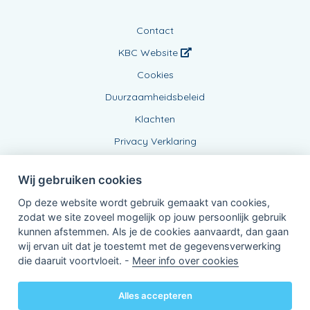
Contact
KBC Website
Cookies
Duurzaamheidsbeleid
Klachten
Privacy Verklaring
Wij gebruiken cookies
Op deze website wordt gebruik gemaakt van cookies,
zodat we site zoveel mogelijk op jouw persoonlijk gebruik
kunnen afstemmen. Als je de cookies aanvaardt, dan gaan
wij ervan uit dat je toestemt met de gegevensverwerking
Verbonden Agent, BE0475369284
die daaruit voortvloeit. -
Meer info over cookies
van KBC Verzekeringen nv
Professor Roger Van Overstraetenplein 2
3000 Leuven - Belgie
Alles accepteren
BTW BE 0403.552.563 - RPR Leuven