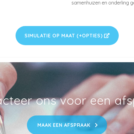
samenhuizen en onderling g
SIMULATIE OP MAAT (+OPTIES)
cteer ons voor een af
MAAK EEN AFSPRAAK