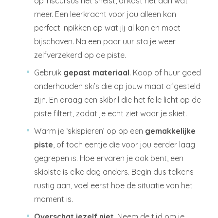
opfriscursus het snelst, al kost het dan wat
meer. Een leerkracht voor jou alleen kan
perfect inpikken op wat jij al kan en moet
bijschaven. Na een paar uur sta je weer
zelfverzekerd op de piste.
Gebruik
gepast materiaal
. Koop of huur goed
onderhouden ski’s die op jouw maat afgesteld
zijn. En draag een skibril die het felle licht op de
piste filtert, zodat je echt ziet waar je skiet.
Warm je ‘skispieren’ op op een
gemakkelijke
piste
, of toch eentje die voor jou eerder laag
gegrepen is. Hoe ervaren je ook bent, een
skipiste is elke dag anders. Begin dus telkens
rustig aan, voel eerst hoe de situatie van het
moment is.
Overschat jezelf niet
. Neem de tijd om je