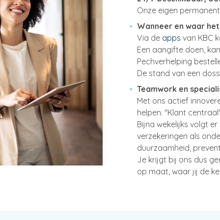
Onze eigen permanentie
Wanneer en waar het 
Via de
apps
van KBC ka
Een aangifte doen, kan
Pechverhelping bestelle
De stand van een dossi
Teamwork en speciali
Met ons actief innover
helpen. "Klant centraal"
Bijna wekelijks volgt e
verzekeringen als ond
duurzaamheid, preventie
Je krijgt bij ons dus 
op maat, waar jij de k