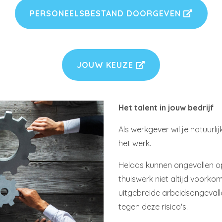
PERSONEELSBESTAND DOORGEVEN
JOUW KEUZE
Het talent in jouw bedrijf
Als werkgever wil je natuurli
het werk.
Helaas kunnen ongevallen op 
thuiswerk niet altijd voorko
uitgebreide arbeidsongeval
tegen deze risico's.