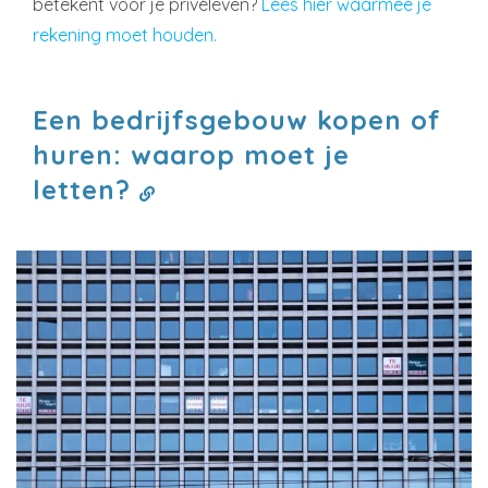
betekent voor je privéleven?
Lees hier waarmee je
rekening moet houden.
Een bedrijfsgebouw kopen of
huren: waarop moet je
letten?