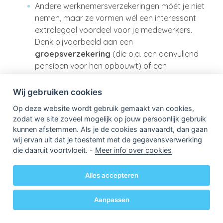
Andere werknemersverzekeringen móét je niet
nemen, maar ze vormen wél een interessant
extralegaal voordeel voor je medewerkers.
Denk bijvoorbeeld aan een
groepsverzekering
(die o.a. een aanvullend
pensioen voor hen opbouwt) of een
hospitalisatieverzekering
.
Wij gebruiken cookies
Wanneer maak je van je
Op deze website wordt gebruik gemaakt van cookies,
eenmanszaak een
zodat we site zoveel mogelijk op jouw persoonlijk gebruik
kunnen afstemmen. Als je de cookies aanvaardt, dan gaan
vennootschap?
wij ervan uit dat je toestemt met de gegevensverwerking
die daaruit voortvloeit. -
Meer info over cookies
Alles accepteren
Aanpassen